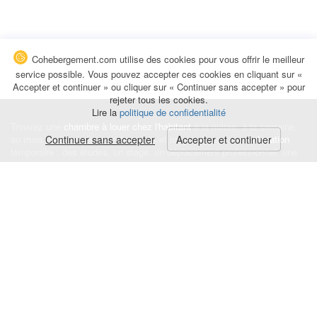
Cohebergement.com utilise des cookies pour vous offrir le meilleur
service possible. Vous pouvez accepter ces cookies en cliquant sur «
Accepter et continuer » ou cliquer sur « Continuer sans accepter » pour
rejeter tous les cookies.
Lire la
politique de confidentialité
Trouvez une
chambre à louer chez l'habitant
à la nuitée, à la semaine,
au mois ou à l'année pour de courts et longs séjours, une
Continuer sans accepter
Accepter et continuer
colocation
temporaire : des études, un stage, un déplacement professionnel, une
recherche de logement.
Événements
|
Blog
|
Avis et commentaires
|
Contact
Louez votre chambre
|
Trouvez un locataire
|
Déposez une alerte
Conditions générales
|
Politique de confidentialité
|
Politique de cookies
|
Mentions légales
© Cohebergement.com 2026