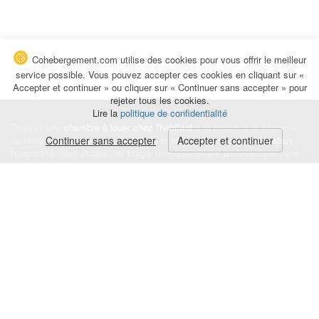
Cohebergement.com utilise des cookies pour vous offrir le meilleur
service possible. Vous pouvez accepter ces cookies en cliquant sur «
Accepter et continuer » ou cliquer sur « Continuer sans accepter » pour
rejeter tous les cookies.
Lire la
politique de confidentialité
Trouvez une
chambre à louer chez l'habitant
à la nuitée, à la semaine,
au mois ou à l'année pour de courts et longs séjours, une
Continuer sans accepter
Accepter et continuer
colocation
temporaire : des études, un stage, un déplacement professionnel, une
recherche de logement.
Événements
|
Blog
|
Avis et commentaires
|
Contact
Louez votre chambre
|
Trouvez un locataire
|
Déposez une alerte
Conditions générales
|
Politique de confidentialité
|
Politique de cookies
|
Mentions légales
© Cohebergement.com 2026