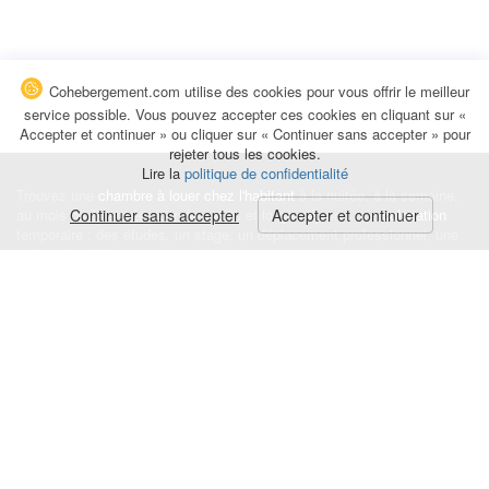
Cohebergement.com utilise des cookies pour vous offrir le meilleur
service possible. Vous pouvez accepter ces cookies en cliquant sur «
Accepter et continuer » ou cliquer sur « Continuer sans accepter » pour
rejeter tous les cookies.
Lire la
politique de confidentialité
Trouvez une
chambre à louer chez l'habitant
à la nuitée, à la semaine,
au mois ou à l'année pour de courts et longs séjours, une
Continuer sans accepter
Accepter et continuer
colocation
temporaire : des études, un stage, un déplacement professionnel, une
recherche de logement.
Événements
|
Blog
|
Avis et commentaires
|
Contact
Louez votre chambre
|
Trouvez un locataire
|
Déposez une alerte
Conditions générales
|
Politique de confidentialité
|
Politique de cookies
|
Mentions légales
© Cohebergement.com 2026