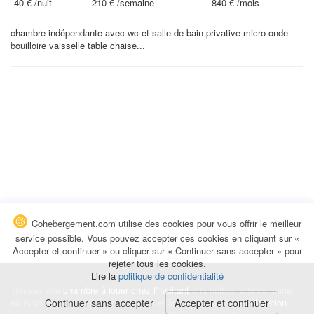
40 €
/nuit
210 €
/semaine
840 €
/mois
chambre indépendante avec wc et salle de bain privative micro onde
bouilloire vaisselle table chaise...
Cohebergement.com utilise des cookies pour vous offrir le meilleur
service possible. Vous pouvez accepter ces cookies en cliquant sur «
Accepter et continuer » ou cliquer sur « Continuer sans accepter » pour
rejeter tous les cookies.
Lire la
politique de confidentialité
Trouvez une
chambre à louer chez l'habitant
à la nuitée, à la semaine,
au mois ou à l'année pour de courts et longs séjours, une
Continuer sans accepter
Accepter et continuer
colocation