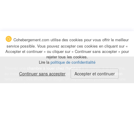
Cohebergement.com utilise des cookies pour vous offrir le meilleur
service possible. Vous pouvez accepter ces cookies en cliquant sur «
Accepter et continuer » ou cliquer sur « Continuer sans accepter » pour
rejeter tous les cookies.
Lire la
politique de confidentialité
Trouvez une
chambre à louer chez l'habitant
à la nuitée, à la semaine,
au mois ou à l'année pour de courts et longs séjours, une
Continuer sans accepter
Accepter et continuer
colocation
temporaire : des études, un stage, un déplacement professionnel, une
recherche de logement.
Événements
|
Blog
|
Avis et commentaires
|
Contact
Louez votre chambre
|
Trouvez un locataire
|
Déposez une alerte
Conditions générales
|
Politique de confidentialité
|
Politique de cookies
|
Mentions légales