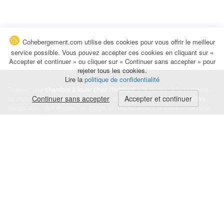
Cohebergement.com utilise des cookies pour vous offrir le meilleur
service possible. Vous pouvez accepter ces cookies en cliquant sur «
Accepter et continuer » ou cliquer sur « Continuer sans accepter » pour
rejeter tous les cookies.
Lire la
politique de confidentialité
Trouvez une
chambre à louer chez l'habitant
à la nuitée, à la semaine,
au mois ou à l'année pour de courts et longs séjours, une
Continuer sans accepter
Accepter et continuer
colocation
temporaire : des études, un stage, un déplacement professionnel, une
recherche de logement.
Événements
|
Blog
|
Avis et commentaires
|
Contact
Louez votre chambre
|
Trouvez un locataire
|
Déposez une alerte
Conditions générales
|
Politique de confidentialité
|
Politique de cookies
|
Mentions légales
© Cohebergement.com 2026