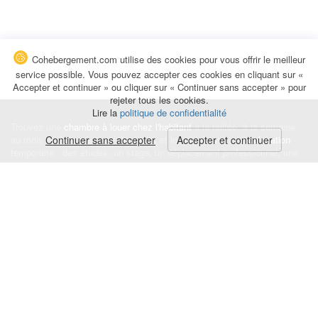
Cohebergement.com utilise des cookies pour vous offrir le meilleur
service possible. Vous pouvez accepter ces cookies en cliquant sur «
Accepter et continuer » ou cliquer sur « Continuer sans accepter » pour
rejeter tous les cookies.
Lire la
politique de confidentialité
Trouvez une
chambre à louer chez l'habitant
à la nuitée, à la semaine,
au mois ou à l'année pour de courts et longs séjours, une
Continuer sans accepter
Accepter et continuer
colocation
temporaire : des études, un stage, un déplacement professionnel, une
recherche de logement.
Événements
|
Blog
|
Avis et commentaires
|
Contact
Louez votre chambre
|
Trouvez un locataire
|
Déposez une alerte
Conditions générales
|
Politique de confidentialité
|
Politique de cookies
|
Mentions légales
© Cohebergement.com 2026