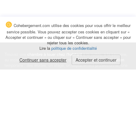
Cohebergement.com utilise des cookies pour vous offrir le meilleur
service possible. Vous pouvez accepter ces cookies en cliquant sur «
Accepter et continuer » ou cliquer sur « Continuer sans accepter » pour
rejeter tous les cookies.
Lire la
politique de confidentialité
Trouvez une
chambre à louer chez l'habitant
à la nuitée, à la semaine,
au mois ou à l'année pour de courts et longs séjours, une
Continuer sans accepter
Accepter et continuer
colocation
temporaire : des études, un stage, un déplacement professionnel, une
recherche de logement.
Événements
|
Blog
|
Avis et commentaires
|
Contact
Louez votre chambre
|
Trouvez un locataire
|
Déposez une alerte
Conditions générales
|
Politique de confidentialité
|
Politique de cookies
|
Mentions légales
© Cohebergement.com 2026