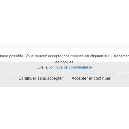
rvice possible. Vous pouvez accepter ces cookies en cliquant sur « Accepter e
les cookies.
Lire la
politique de confidentialité
la semaine, au mois ou à l'année pour de courts et longs séjours, une
colocati
Continuer sans accepter
Accepter et continuer
lerte
e de cookies
|
Mentions légales