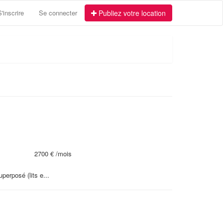
S'inscrire
Se connecter
Publiez votre location
2700 €
/mois
erposé (lits e...