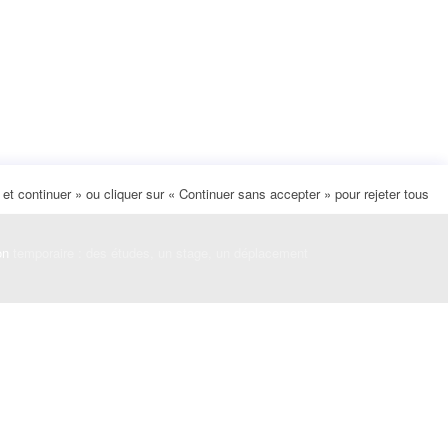
t continuer » ou cliquer sur « Continuer sans accepter » pour rejeter tous
on
temporaire : des études, un stage, un déplacement