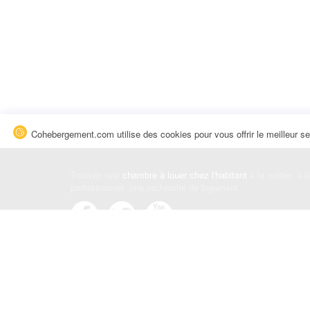
Cohebergement.com utilise des cookies pour vous offrir le meilleur se
Trouvez une
chambre à louer chez l'habitant
à la nuitée, à 
professionnel, une recherche de logement.
Événements
|
Blog
|
Avis et commentaires
|
Contact
Louez votre chambre
|
Trouvez un locataire
|
Déposez une a
Conditions générales
|
Politique de confidentialité
|
Politiqu
© Cohebergement.com 2026