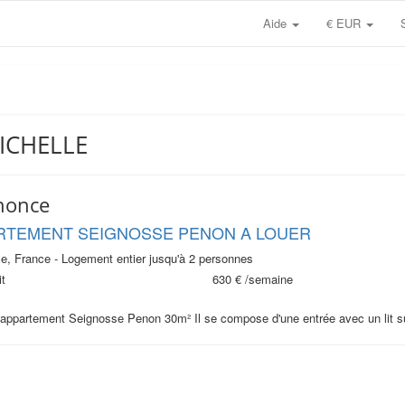
Aide
€ EUR
MICHELLE
nonce
RTEMENT SEIGNOSSE PENON A LOUER
e, France - Logement entier jusqu'à 2 personnes
t
630 €
/semaine
appartement Seignosse Penon 30m² Il se compose d'une entrée avec un lit sup