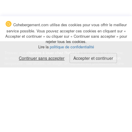
Cohebergement.com utilise des cookies pour vous offrir le meilleur
service possible. Vous pouvez accepter ces cookies en cliquant sur «
Accepter et continuer » ou cliquer sur « Continuer sans accepter » pour
rejeter tous les cookies.
Lire la
politique de confidentialité
Trouvez une
chambre à louer chez l'habitant
à la nuitée, à la semaine,
au mois ou à l'année pour de courts et longs séjours, une
Continuer sans accepter
Accepter et continuer
colocation
temporaire : des études, un stage, un déplacement professionnel, une
recherche de logement.
Événements
|
Blog
|
Avis et commentaires
|
Contact
Louez votre chambre
|
Trouvez un locataire
|
Déposez une alerte
Conditions générales
|
Politique de confidentialité
|
Politique de cookies
|
Mentions légales
© Cohebergement.com 2026