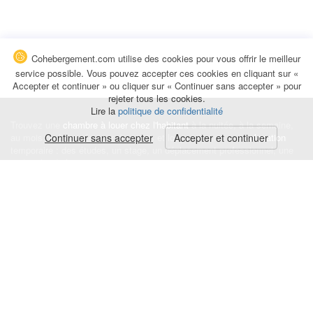
Cohebergement.com utilise des cookies pour vous offrir le meilleur
service possible. Vous pouvez accepter ces cookies en cliquant sur «
Accepter et continuer » ou cliquer sur « Continuer sans accepter » pour
rejeter tous les cookies.
Lire la
politique de confidentialité
Trouvez une
chambre à louer chez l'habitant
à la nuitée, à la semaine,
au mois ou à l'année pour de courts et longs séjours, une
Continuer sans accepter
Accepter et continuer
colocation
temporaire : des études, un stage, un déplacement professionnel, une
recherche de logement.
Événements
|
Blog
|
Avis et commentaires
|
Contact
Louez votre chambre
|
Trouvez un locataire
|
Déposez une alerte
Conditions générales
|
Politique de confidentialité
|
Politique de cookies
|
Mentions légales
© Cohebergement.com 2026