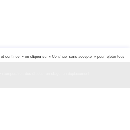
t continuer » ou cliquer sur « Continuer sans accepter » pour rejeter tous
on
temporaire : des études, un stage, un déplacement