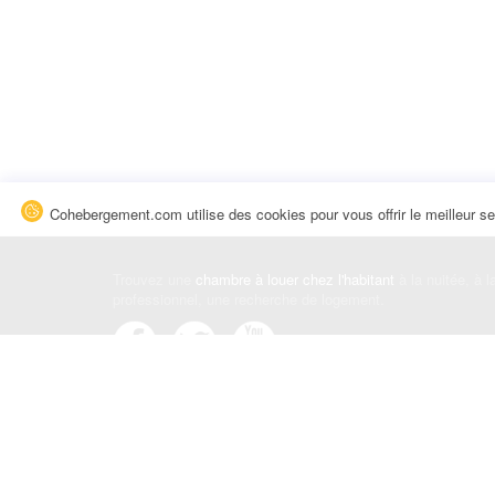
Cohebergement.com utilise des cookies pour vous offrir le meilleur se
Trouvez une
chambre à louer chez l'habitant
à la nuitée, à 
professionnel, une recherche de logement.
Événements
|
Blog
|
Avis et commentaires
|
Contact
Louez votre chambre
|
Trouvez un locataire
|
Déposez une a
Conditions générales
|
Politique de confidentialité
|
Politiqu
© Cohebergement.com 2026