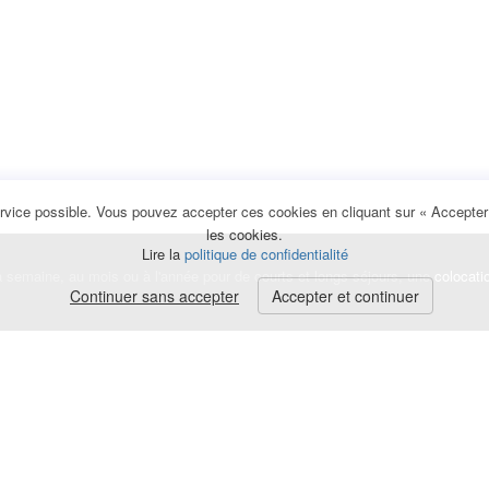
rvice possible. Vous pouvez accepter ces cookies en cliquant sur « Accepter e
les cookies.
Lire la
politique de confidentialité
la semaine, au mois ou à l'année pour de courts et longs séjours, une
colocati
Continuer sans accepter
Accepter et continuer
lerte
e de cookies
|
Mentions légales