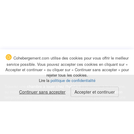
Cohebergement.com utilise des cookies pour vous offrir le meilleur
service possible. Vous pouvez accepter ces cookies en cliquant sur «
Accepter et continuer » ou cliquer sur « Continuer sans accepter » pour
rejeter tous les cookies.
Lire la
politique de confidentialité
Trouvez une
chambre à louer chez l'habitant
à la nuitée, à la semaine,
au mois ou à l'année pour de courts et longs séjours, une
Continuer sans accepter
Accepter et continuer
colocation
temporaire : des études, un stage, un déplacement professionnel, une
recherche de logement.
Événements
|
Blog
|
Avis et commentaires
|
Contact