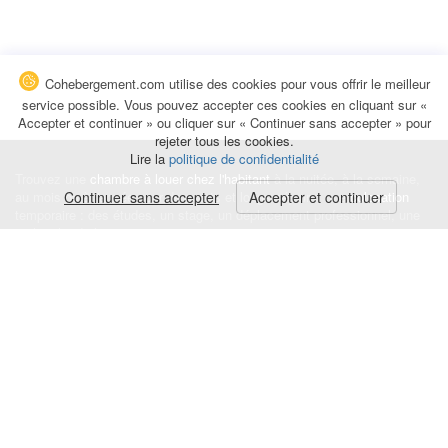
Cohebergement.com utilise des cookies pour vous offrir le meilleur
service possible. Vous pouvez accepter ces cookies en cliquant sur «
Accepter et continuer » ou cliquer sur « Continuer sans accepter » pour
rejeter tous les cookies.
Lire la
politique de confidentialité
Trouvez une
chambre à louer chez l'habitant
à la nuitée, à la semaine,
au mois ou à l'année pour de courts et longs séjours, une
Continuer sans accepter
Accepter et continuer
colocation
temporaire : des études, un stage, un déplacement professionnel, une
recherche de logement.
Événements
|
Blog
|
Avis et commentaires
|
Contact
Louez votre chambre
|
Trouvez un locataire
|
Déposez une alerte
Conditions générales
|
Politique de confidentialité
|
Politique de cookies
|
Mentions légales
© Cohebergement.com 2026