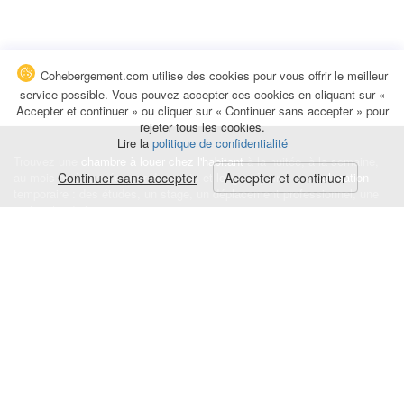
Cohebergement.com utilise des cookies pour vous offrir le meilleur
service possible. Vous pouvez accepter ces cookies en cliquant sur «
Accepter et continuer » ou cliquer sur « Continuer sans accepter » pour
rejeter tous les cookies.
Lire la
politique de confidentialité
Trouvez une
chambre à louer chez l'habitant
à la nuitée, à la semaine,
au mois ou à l'année pour de courts et longs séjours, une
Continuer sans accepter
Accepter et continuer
colocation
temporaire : des études, un stage, un déplacement professionnel, une
recherche de logement.
Événements
|
Blog
|
Avis et commentaires
|
Contact
Louez votre chambre
|
Trouvez un locataire
|
Déposez une alerte
Conditions générales
|
Politique de confidentialité
|
Politique de cookies
|
Mentions légales
© Cohebergement.com 2026