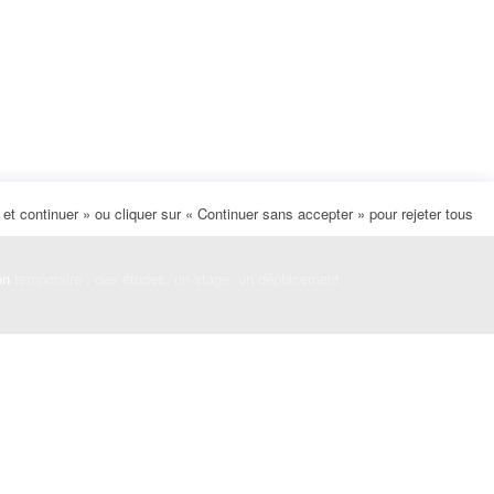
t continuer » ou cliquer sur « Continuer sans accepter » pour rejeter tous
on
temporaire : des études, un stage, un déplacement