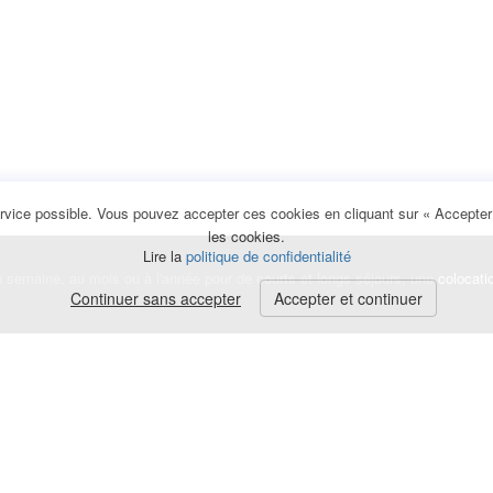
rvice possible. Vous pouvez accepter ces cookies en cliquant sur « Accepter e
les cookies.
Lire la
politique de confidentialité
la semaine, au mois ou à l'année pour de courts et longs séjours, une
colocati
Continuer sans accepter
Accepter et continuer
lerte
e de cookies
|
Mentions légales