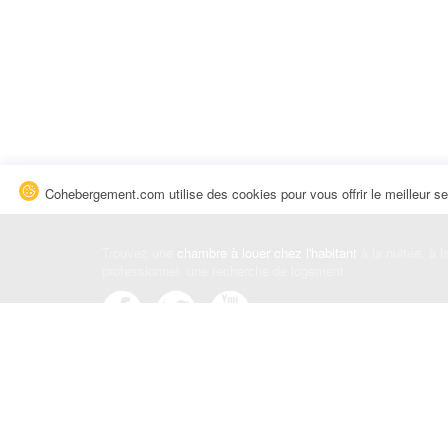
Cohebergement.com utilise des cookies pour vous offrir le meilleur se
Trouvez une
chambre à louer chez l'habitant
à la nuitée, à 
professionnel, une recherche de logement.
Événements
|
Blog
|
Avis et commentaires
|
Contact
Louez votre chambre
|
Trouvez un locataire
|
Déposez une a
Conditions générales
|
Politique de confidentialité
|
Politiqu
© Cohebergement.com 2026