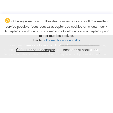
Cohebergement.com utilise des cookies pour vous offrir le meilleur
service possible. Vous pouvez accepter ces cookies en cliquant sur «
Accepter et continuer » ou cliquer sur « Continuer sans accepter » pour
rejeter tous les cookies.
Lire la
politique de confidentialité
Trouvez une
chambre à louer chez l'habitant
à la nuitée, à la semaine,
au mois ou à l'année pour de courts et longs séjours, une
Continuer sans accepter
Accepter et continuer
colocation
temporaire : des études, un stage, un déplacement professionnel, une
recherche de logement.
Événements
|
Blog
|
Avis et commentaires
|
Contact
Louez votre chambre
|
Trouvez un locataire
|
Déposez une alerte
Conditions générales
|
Politique de confidentialité
|
Politique de cookies
|
Mentions légales
© Cohebergement.com 2026