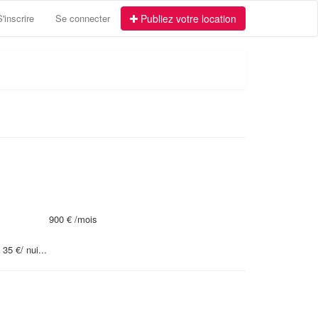
S'inscrire
Se connecter
Publiez votre location
900 €
/mois
35 €/ nui...