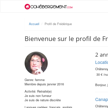
Accueil
Profil de Frédérique
Bienvenue sur le profil de F
2 an
Locati
Châtenoy
30 €
/nui
Genre: femme
Membre depuis janvier 2016
Bonjour, 
Activité: Retraité(e)
Je suis non fumeur
Canapé
Je suis de nature discrète
Châtenoy
Langues parlées: français, anglais