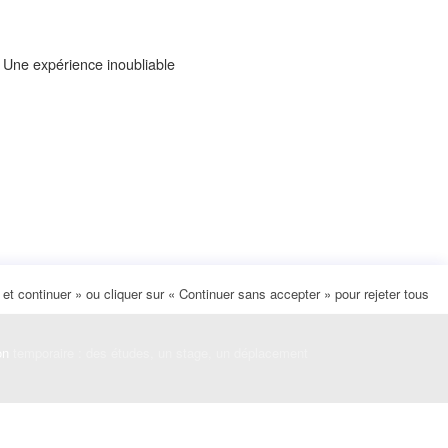
. Une expérience inoubliable
t continuer » ou cliquer sur « Continuer sans accepter » pour rejeter tous
on
temporaire : des études, un stage, un déplacement