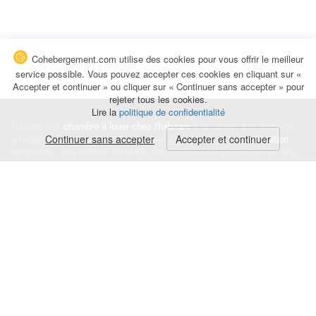
Cohebergement.com utilise des cookies pour vous offrir le meilleur
service possible. Vous pouvez accepter ces cookies en cliquant sur «
Accepter et continuer » ou cliquer sur « Continuer sans accepter » pour
rejeter tous les cookies.
Lire la
politique de confidentialité
Trouvez une
chambre à louer chez l'habitant
à la nuitée, à la semaine,
au mois ou à l'année pour de courts et longs séjours, une
Continuer sans accepter
Accepter et continuer
colocation
temporaire : des études, un stage, un déplacement professionnel, une
recherche de logement.
Événements
|
Blog
|
Avis et commentaires
|
Contact
Louez votre chambre
|
Trouvez un locataire
|
Déposez une alerte
Conditions générales
|
Politique de confidentialité
|
Politique de cookies
|
Mentions légales
© Cohebergement.com 2026