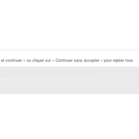
t continuer » ou cliquer sur « Continuer sans accepter » pour rejeter tous
on
temporaire : des études, un stage, un déplacement