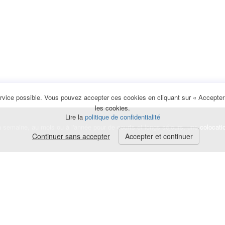
rvice possible. Vous pouvez accepter ces cookies en cliquant sur « Accepter e
les cookies.
Lire la
politique de confidentialité
la semaine, au mois ou à l'année pour de courts et longs séjours, une
colocati
Continuer sans accepter
Accepter et continuer
lerte
e de cookies
|
Mentions légales