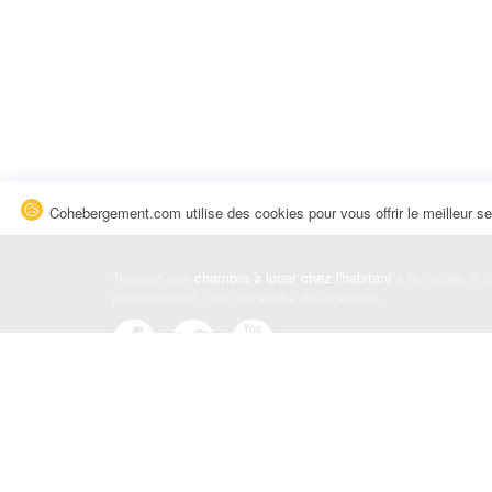
Cohebergement.com utilise des cookies pour vous offrir le meilleur se
Trouvez une
chambre à louer chez l'habitant
à la nuitée, à 
professionnel, une recherche de logement.
Événements
|
Blog
|
Avis et commentaires
|
Contact
Louez votre chambre
|
Trouvez un locataire
|
Déposez une a
Conditions générales
|
Politique de confidentialité
|
Politiqu
© Cohebergement.com 2026