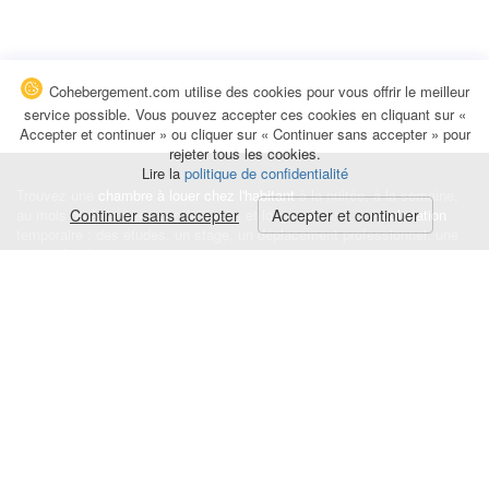
Cohebergement.com utilise des cookies pour vous offrir le meilleur
service possible. Vous pouvez accepter ces cookies en cliquant sur «
Accepter et continuer » ou cliquer sur « Continuer sans accepter » pour
rejeter tous les cookies.
Lire la
politique de confidentialité
Trouvez une
chambre à louer chez l'habitant
à la nuitée, à la semaine,
au mois ou à l'année pour de courts et longs séjours, une
Continuer sans accepter
Accepter et continuer
colocation
temporaire : des études, un stage, un déplacement professionnel, une
recherche de logement.
Événements
|
Blog
|
Avis et commentaires
|
Contact
Louez votre chambre
|
Trouvez un locataire
|
Déposez une alerte
Conditions générales
|
Politique de confidentialité
|
Politique de cookies
|
Mentions légales
© Cohebergement.com 2026