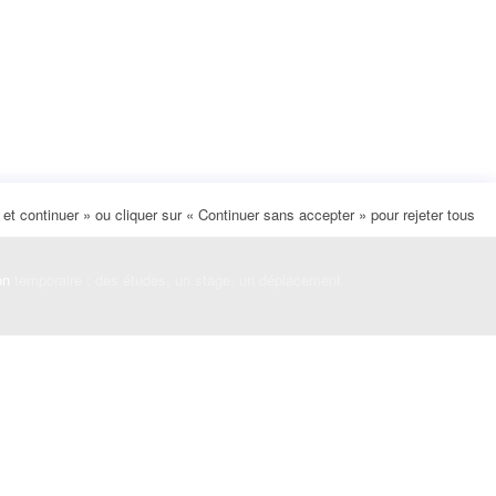
t continuer » ou cliquer sur « Continuer sans accepter » pour rejeter tous
on
temporaire : des études, un stage, un déplacement