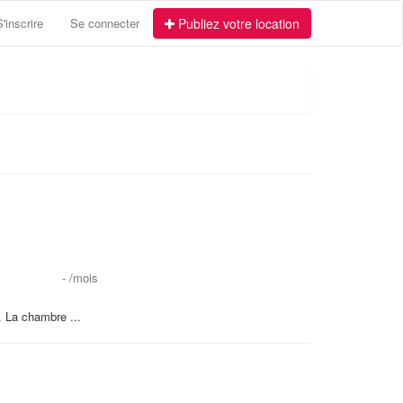
S'inscrire
Se connecter
Publiez votre location
-
/mois
 La chambre ...