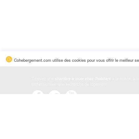
Cohebergement.com utilise des cookies pour vous offrir le meilleur se
Trouvez une
chambre à louer chez l'habitant
à la nuitée, à 
professionnel, une recherche de logement.
Événements
|
Blog
|
Avis et commentaires
|
Contact
Louez votre chambre
|
Trouvez un locataire
|
Déposez une a
Conditions générales
|
Politique de confidentialité
|
Politiqu
© Cohebergement.com 2026