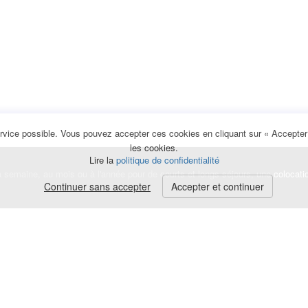
rvice possible. Vous pouvez accepter ces cookies en cliquant sur « Accepter e
les cookies.
Lire la
politique de confidentialité
la semaine, au mois ou à l'année pour de courts et longs séjours, une
colocati
Continuer sans accepter
Accepter et continuer
lerte
e de cookies
|
Mentions légales