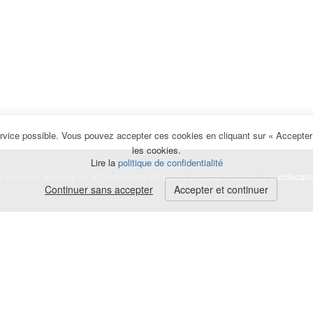
rvice possible. Vous pouvez accepter ces cookies en cliquant sur « Accepter e
les cookies.
Lire la
politique de confidentialité
la semaine, au mois ou à l'année pour de courts et longs séjours, une
colocati
Continuer sans accepter
Accepter et continuer
lerte
e de cookies
|
Mentions légales