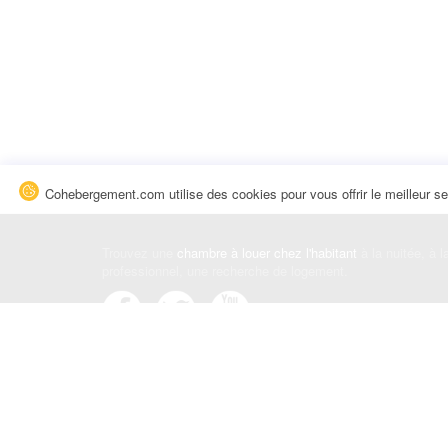
Cohebergement.com utilise des cookies pour vous offrir le meilleur se
Trouvez une
chambre à louer chez l'habitant
à la nuitée, à 
professionnel, une recherche de logement.
Événements
|
Blog
|
Avis et commentaires
|
Contact
Louez votre chambre
|
Trouvez un locataire
|
Déposez une a
Conditions générales
|
Politique de confidentialité
|
Politiqu
© Cohebergement.com 2026