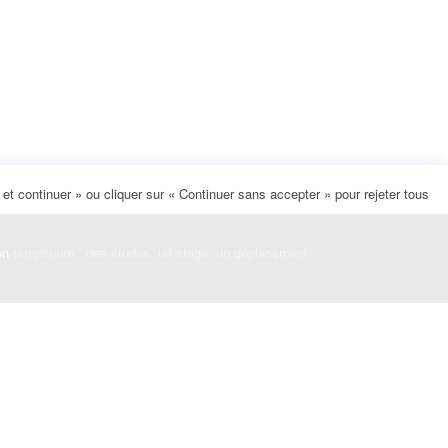
t continuer » ou cliquer sur « Continuer sans accepter » pour rejeter tous
on
temporaire : des études, un stage, un déplacement