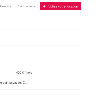
S'inscrire
Se connecter
Publiez votre location
400 €
/mois
bain privative; C...