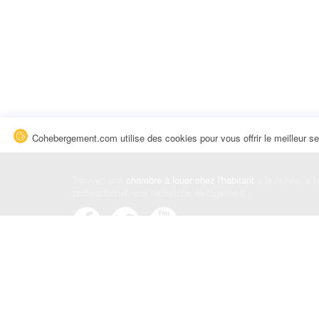
Cohebergement.com utilise des cookies pour vous offrir le meilleur se
Trouvez une
chambre à louer chez l'habitant
à la nuitée, à 
professionnel, une recherche de logement.
Événements
|
Blog
|
Avis et commentaires
|
Contact
Louez votre chambre
|
Trouvez un locataire
|
Déposez une a
Conditions générales
|
Politique de confidentialité
|
Politiqu
© Cohebergement.com 2026