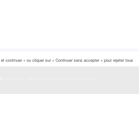
t continuer » ou cliquer sur « Continuer sans accepter » pour rejeter tous
on
temporaire : des études, un stage, un déplacement