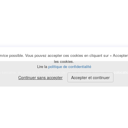
rvice possible. Vous pouvez accepter ces cookies en cliquant sur « Accepter e
les cookies.
Lire la
politique de confidentialité
la semaine, au mois ou à l'année pour de courts et longs séjours, une
colocati
Continuer sans accepter
Accepter et continuer
lerte
e de cookies
|
Mentions légales