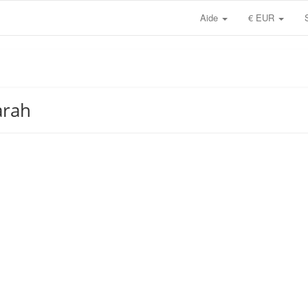
Aide
€ EUR
arah