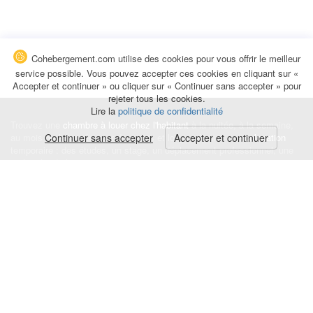
Cohebergement.com utilise des cookies pour vous offrir le meilleur
service possible. Vous pouvez accepter ces cookies en cliquant sur «
Accepter et continuer » ou cliquer sur « Continuer sans accepter » pour
rejeter tous les cookies.
Lire la
politique de confidentialité
Trouvez une
chambre à louer chez l'habitant
à la nuitée, à la semaine,
au mois ou à l'année pour de courts et longs séjours, une
Continuer sans accepter
Accepter et continuer
colocation
temporaire : des études, un stage, un déplacement professionnel, une
recherche de logement.
Événements
|
Blog
|
Avis et commentaires
|
Contact
Louez votre chambre
|
Trouvez un locataire
|
Déposez une alerte
Conditions générales
|
Politique de confidentialité
|
Politique de cookies
|
Mentions légales
© Cohebergement.com 2026