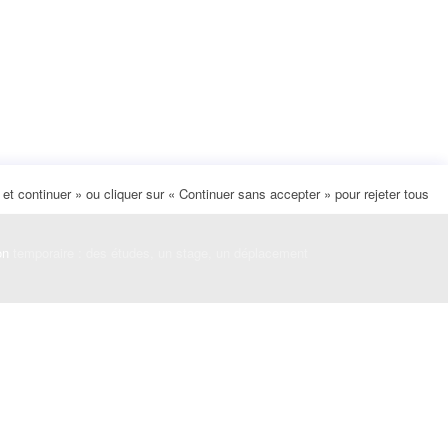
t continuer » ou cliquer sur « Continuer sans accepter » pour rejeter tous
on
temporaire : des études, un stage, un déplacement