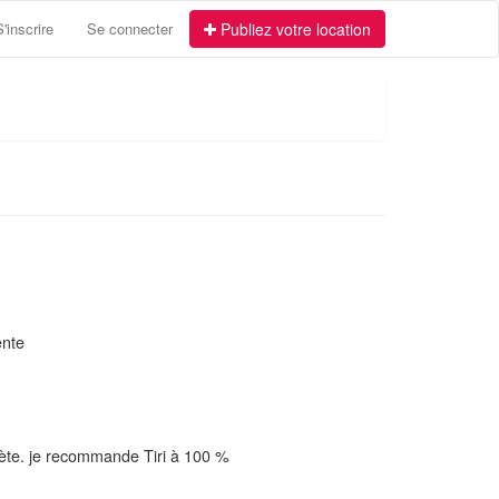
S'inscrire
Se connecter
Publiez votre location
ente
rète. je recommande Tiri à 100 %