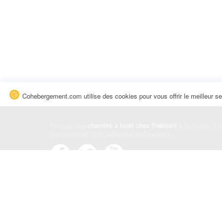
Cohebergement.com utilise des cookies pour vous offrir le meilleur se
Trouvez une
chambre à louer chez l'habitant
à la nuitée, à 
professionnel, une recherche de logement.
Événements
|
Blog
|
Avis et commentaires
|
Contact
Louez votre chambre
|
Trouvez un locataire
|
Déposez une a
Conditions générales
|
Politique de confidentialité
|
Politiqu
© Cohebergement.com 2026