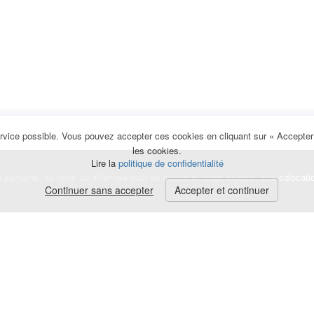
rvice possible. Vous pouvez accepter ces cookies en cliquant sur « Accepter e
les cookies.
Lire la
politique de confidentialité
la semaine, au mois ou à l'année pour de courts et longs séjours, une
colocati
Continuer sans accepter
Accepter et continuer
lerte
e de cookies
|
Mentions légales