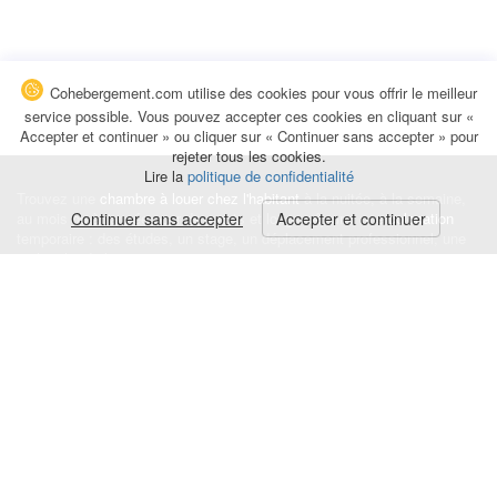
Cohebergement.com utilise des cookies pour vous offrir le meilleur
service possible. Vous pouvez accepter ces cookies en cliquant sur «
Accepter et continuer » ou cliquer sur « Continuer sans accepter » pour
rejeter tous les cookies.
Lire la
politique de confidentialité
Trouvez une
chambre à louer chez l'habitant
à la nuitée, à la semaine,
au mois ou à l'année pour de courts et longs séjours, une
Continuer sans accepter
Accepter et continuer
colocation
temporaire : des études, un stage, un déplacement professionnel, une
recherche de logement.
Événements
|
Blog
|
Avis et commentaires
|
Contact
Louez votre chambre
|
Trouvez un locataire
|
Déposez une alerte
Conditions générales
|
Politique de confidentialité
|
Politique de cookies
|
Mentions légales
© Cohebergement.com 2026