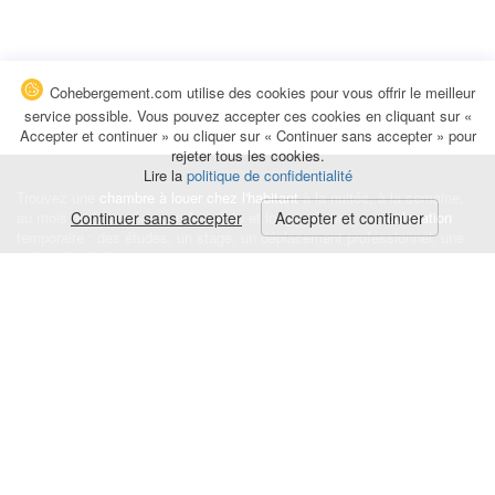
Cohebergement.com utilise des cookies pour vous offrir le meilleur
service possible. Vous pouvez accepter ces cookies en cliquant sur «
Accepter et continuer » ou cliquer sur « Continuer sans accepter » pour
rejeter tous les cookies.
Lire la
politique de confidentialité
Trouvez une
chambre à louer chez l'habitant
à la nuitée, à la semaine,
au mois ou à l'année pour de courts et longs séjours, une
Continuer sans accepter
Accepter et continuer
colocation
temporaire : des études, un stage, un déplacement professionnel, une
recherche de logement.
Événements
|
Blog
|
Avis et commentaires
|
Contact
Louez votre chambre
|
Trouvez un locataire
|
Déposez une alerte
Conditions générales
|
Politique de confidentialité
|
Politique de cookies
|
Mentions légales
© Cohebergement.com 2026