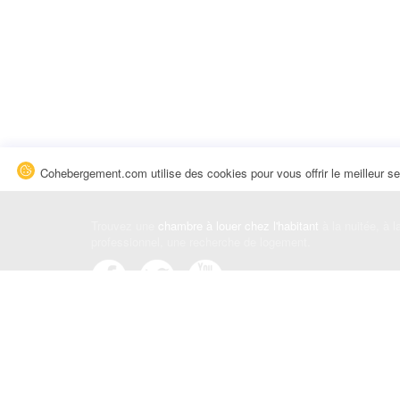
Cohebergement.com utilise des cookies pour vous offrir le meilleur se
Trouvez une
chambre à louer chez l'habitant
à la nuitée, à 
professionnel, une recherche de logement.
Événements
|
Blog
|
Avis et commentaires
|
Contact
Louez votre chambre
|
Trouvez un locataire
|
Déposez une a
Conditions générales
|
Politique de confidentialité
|
Politiqu
© Cohebergement.com 2026