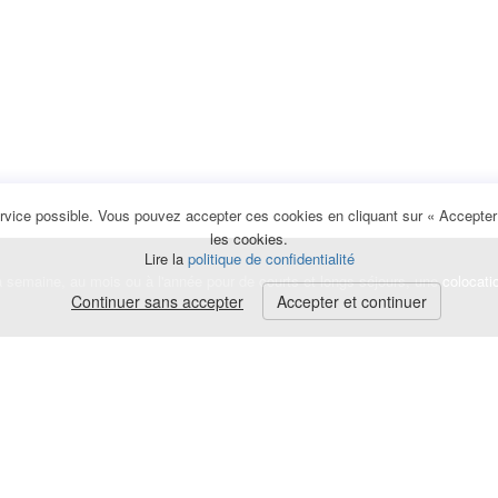
rvice possible. Vous pouvez accepter ces cookies en cliquant sur « Accepter e
les cookies.
Lire la
politique de confidentialité
la semaine, au mois ou à l'année pour de courts et longs séjours, une
colocati
Continuer sans accepter
Accepter et continuer
lerte
e de cookies
|
Mentions légales