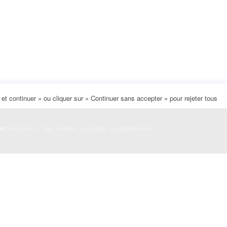
t continuer » ou cliquer sur « Continuer sans accepter » pour rejeter tous
on
temporaire : des études, un stage, un déplacement