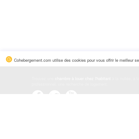
Cohebergement.com utilise des cookies pour vous offrir le meilleur se
Trouvez une
chambre à louer chez l'habitant
à la nuitée, à 
professionnel, une recherche de logement.
Événements
|
Blog
|
Avis et commentaires
|
Contact
Louez votre chambre
|
Trouvez un locataire
|
Déposez une a
Conditions générales
|
Politique de confidentialité
|
Politiqu
© Cohebergement.com 2026