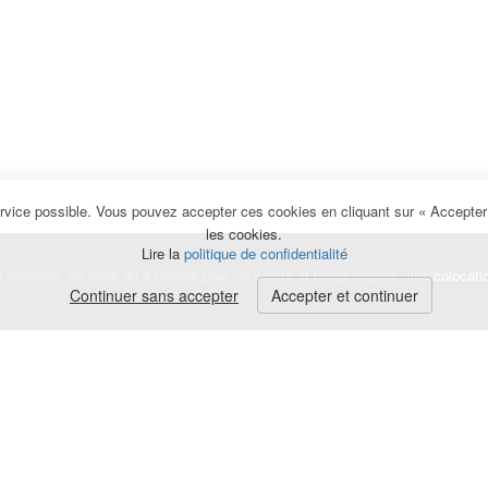
rvice possible. Vous pouvez accepter ces cookies en cliquant sur « Accepter e
les cookies.
Lire la
politique de confidentialité
la semaine, au mois ou à l'année pour de courts et longs séjours, une
colocati
Continuer sans accepter
Accepter et continuer
lerte
e de cookies
|
Mentions légales