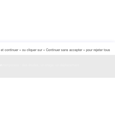
t continuer » ou cliquer sur « Continuer sans accepter » pour rejeter tous
on
temporaire : des études, un stage, un déplacement