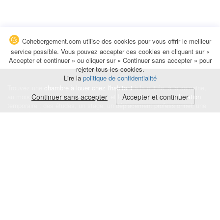
Cohebergement.com utilise des cookies pour vous offrir le meilleur
service possible. Vous pouvez accepter ces cookies en cliquant sur «
Accepter et continuer » ou cliquer sur « Continuer sans accepter » pour
rejeter tous les cookies.
Lire la
politique de confidentialité
Trouvez une
chambre à louer chez l'habitant
à la nuitée, à la semaine,
au mois ou à l'année pour de courts et longs séjours, une
Continuer sans accepter
Accepter et continuer
colocation
temporaire : des études, un stage, un déplacement professionnel, une
recherche de logement.
Événements
|
Blog
|
Avis et commentaires
|
Contact
Louez votre chambre
|
Trouvez un locataire
|
Déposez une alerte
Conditions générales
|
Politique de confidentialité
|
Politique de cookies
|
Mentions légales
© Cohebergement.com 2026