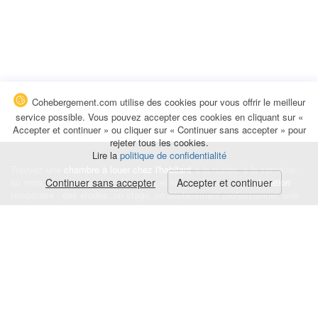
Cohebergement.com utilise des cookies pour vous offrir le meilleur
service possible. Vous pouvez accepter ces cookies en cliquant sur «
Accepter et continuer » ou cliquer sur « Continuer sans accepter » pour
rejeter tous les cookies.
Lire la
politique de confidentialité
Trouvez une
chambre à louer chez l'habitant
à la nuitée, à la semaine,
au mois ou à l'année pour de courts et longs séjours, une
Continuer sans accepter
Accepter et continuer
colocation
temporaire : des études, un stage, un déplacement professionnel, une
recherche de logement.
Événements
|
Blog
|
Avis et commentaires
|
Contact
Louez votre chambre
|
Trouvez un locataire
|
Déposez une alerte
Conditions générales
|
Politique de confidentialité
|
Politique de cookies