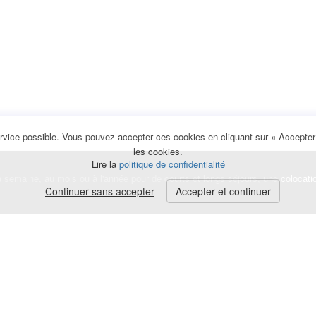
rvice possible. Vous pouvez accepter ces cookies en cliquant sur « Accepter e
les cookies.
Lire la
politique de confidentialité
la semaine, au mois ou à l'année pour de courts et longs séjours, une
colocati
Continuer sans accepter
Accepter et continuer
lerte
e de cookies
|
Mentions légales