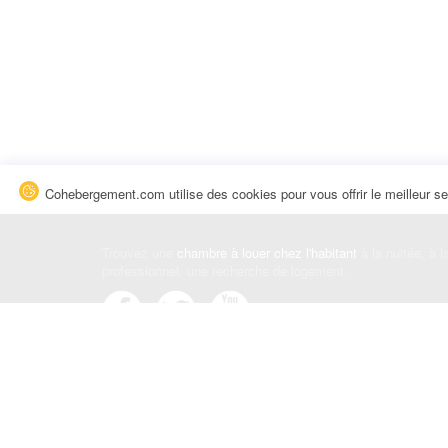
Cohebergement.com utilise des cookies pour vous offrir le meilleur se
Trouvez une
chambre à louer chez l'habitant
à la nuitée, à 
professionnel, une recherche de logement.
Événements
|
Blog
|
Avis et commentaires
|
Contact
Louez votre chambre
|
Trouvez un locataire
|
Déposez une a
Conditions générales
|
Politique de confidentialité
|
Politiqu
© Cohebergement.com 2026