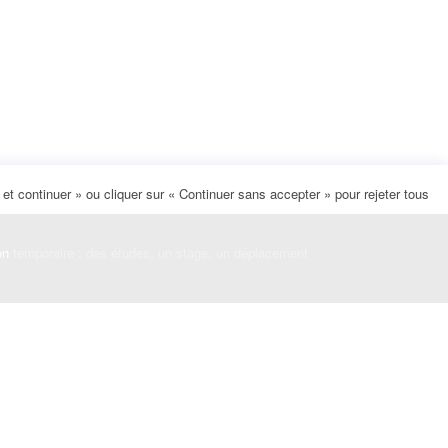
t continuer » ou cliquer sur « Continuer sans accepter » pour rejeter tous
on
temporaire : des études, un stage, un déplacement