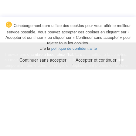
Cohebergement.com utilise des cookies pour vous offrir le meilleur
service possible. Vous pouvez accepter ces cookies en cliquant sur «
Accepter et continuer » ou cliquer sur « Continuer sans accepter » pour
rejeter tous les cookies.
Lire la
politique de confidentialité
Trouvez une
chambre à louer chez l'habitant
à la nuitée, à la semaine,
au mois ou à l'année pour de courts et longs séjours, une
Continuer sans accepter
Accepter et continuer
colocation
temporaire : des études, un stage, un déplacement professionnel, une
recherche de logement.
Événements
|
Blog
|
Avis et commentaires
|
Contact
Louez votre chambre
|
Trouvez un locataire
|
Déposez une alerte
Conditions générales
|
Politique de confidentialité
|
Politique de cookies
|
Mentions légales
© Cohebergement.com 2026