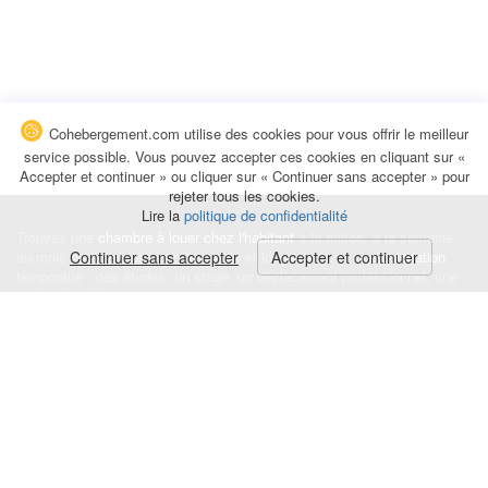
Cohebergement.com utilise des cookies pour vous offrir le meilleur
service possible. Vous pouvez accepter ces cookies en cliquant sur «
Accepter et continuer » ou cliquer sur « Continuer sans accepter » pour
rejeter tous les cookies.
Lire la
politique de confidentialité
Trouvez une
chambre à louer chez l'habitant
à la nuitée, à la semaine,
au mois ou à l'année pour de courts et longs séjours, une
Continuer sans accepter
Accepter et continuer
colocation
temporaire : des études, un stage, un déplacement professionnel, une
recherche de logement.
Événements
|
Blog
|
Avis et commentaires
|
Contact
Louez votre chambre
|
Trouvez un locataire
|
Déposez une alerte
Conditions générales
|
Politique de confidentialité
|
Politique de cookies
|
Mentions légales