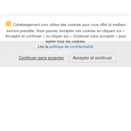
Cohebergement.com utilise des cookies pour vous offrir le meilleur
service possible. Vous pouvez accepter ces cookies en cliquant sur «
Accepter et continuer » ou cliquer sur « Continuer sans accepter » pour
rejeter tous les cookies.
Lire la
politique de confidentialité
Trouvez une
chambre à louer chez l'habitant
à la nuitée, à la semaine,
au mois ou à l'année pour de courts et longs séjours, une
Continuer sans accepter
Accepter et continuer
colocation
temporaire : des études, un stage, un déplacement professionnel, une
recherche de logement.
Événements
|
Blog
|
Avis et commentaires
|
Contact
Louez votre chambre
|
Trouvez un locataire
|
Déposez une alerte
Conditions générales
|
Politique de confidentialité
|
Politique de cookies
|
Mentions légales
© Cohebergement.com 2026