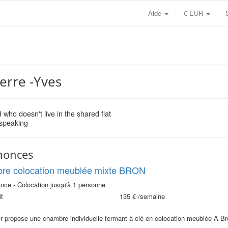
Aide
€ EUR
ierre -Yves
 who doesn't live in the shared flat
 speaking
nonces
re colocation meublée mixte BRON
nce - Colocation jusqu'à 1 personne
t
135 €
/semaine
er propose une chambre individuelle fermant à clé en colocation meublée A Br