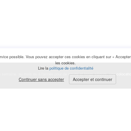
rvice possible. Vous pouvez accepter ces cookies en cliquant sur « Accepter e
les cookies.
Lire la
politique de confidentialité
la semaine, au mois ou à l'année pour de courts et longs séjours, une
colocati
Continuer sans accepter
Accepter et continuer
lerte
e de cookies
|
Mentions légales