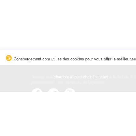
Cohebergement.com utilise des cookies pour vous offrir le meilleur se
Trouvez une
chambre à louer chez l'habitant
à la nuitée, à 
professionnel, une recherche de logement.
Événements
|
Blog
|
Avis et commentaires
|
Contact
Louez votre chambre
|
Trouvez un locataire
|
Déposez une a
Conditions générales
|
Politique de confidentialité
|
Politiqu
© Cohebergement.com 2026