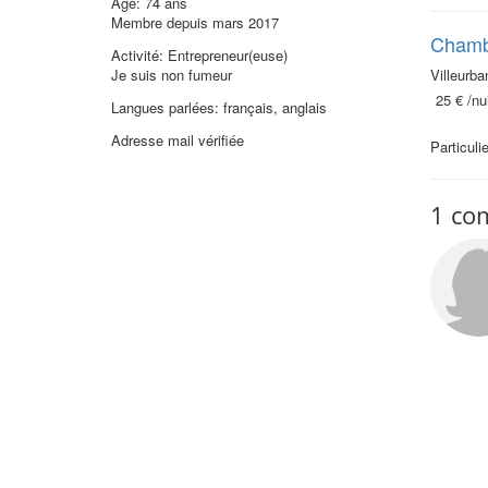
Âge: 74 ans
Membre depuis mars 2017
Chambr
Activité: Entrepreneur(euse)
Je suis non fumeur
Villeurba
25 €
/nui
Langues parlées: français, anglais
Adresse mail vérifiée
Particul
1 co