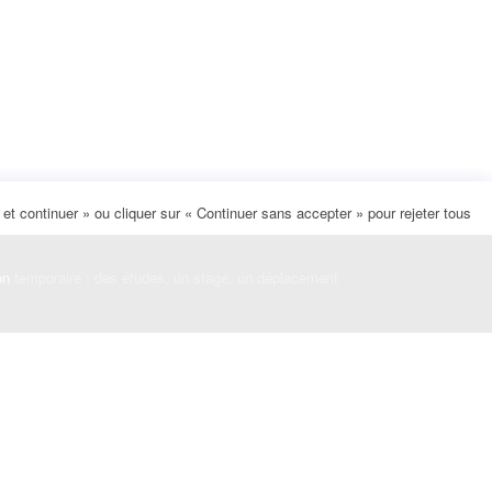
t continuer » ou cliquer sur « Continuer sans accepter » pour rejeter tous
on
temporaire : des études, un stage, un déplacement