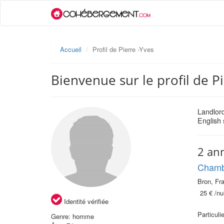
Accueil
Profil de Pierre -Yves
Bienvenue sur le profil de P
Landlord
English
2 an
Chamb
Bron, Fra
25 €
/nui
Identité vérifiée
Particuli
Genre: homme