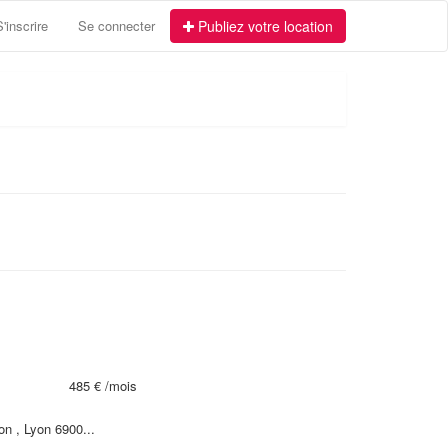
S'inscrire
Se connecter
Publiez votre location
485 €
/mois
on , Lyon 6900...