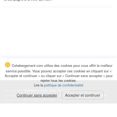
Cohebergement.com utilise des cookies pour vous offrir le meilleur
service possible. Vous pouvez accepter ces cookies en cliquant sur «
Accepter et continuer » ou cliquer sur « Continuer sans accepter » pour
rejeter tous les cookies.
Lire la
politique de confidentialité
Trouvez une
chambre à louer chez l'habitant
à la nuitée, à la semaine,
au mois ou à l'année pour de courts et longs séjours, une
Continuer sans accepter
Accepter et continuer
colocation
temporaire : des études, un stage, un déplacement professionnel, une
recherche de logement.