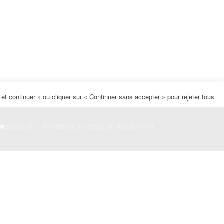
t continuer » ou cliquer sur « Continuer sans accepter » pour rejeter tous
on
temporaire : des études, un stage, un déplacement