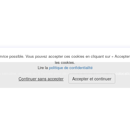
rvice possible. Vous pouvez accepter ces cookies en cliquant sur « Accepter e
les cookies.
Lire la
politique de confidentialité
la semaine, au mois ou à l'année pour de courts et longs séjours, une
colocati
Continuer sans accepter
Accepter et continuer
lerte
e de cookies
|
Mentions légales