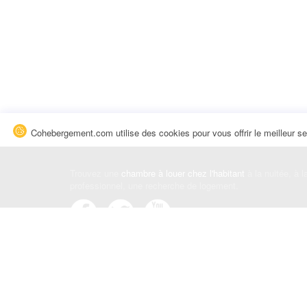
Cohebergement.com utilise des cookies pour vous offrir le meilleur se
Trouvez une
chambre à louer chez l'habitant
à la nuitée, à 
professionnel, une recherche de logement.
Événements
|
Blog
|
Avis et commentaires
|
Contact
Louez votre chambre
|
Trouvez un locataire
|
Déposez une a
Conditions générales
|
Politique de confidentialité
|
Politiqu
© Cohebergement.com 2026