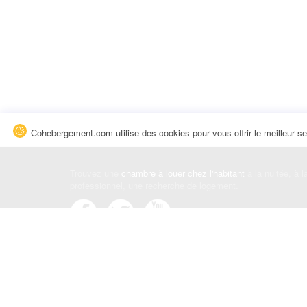
Cohebergement.com utilise des cookies pour vous offrir le meilleur se
Trouvez une
chambre à louer chez l'habitant
à la nuitée, à 
professionnel, une recherche de logement.
Événements
|
Blog
|
Avis et commentaires
|
Contact
Louez votre chambre
|
Trouvez un locataire
|
Déposez une a
Conditions générales
|
Politique de confidentialité
|
Politiqu
© Cohebergement.com 2026