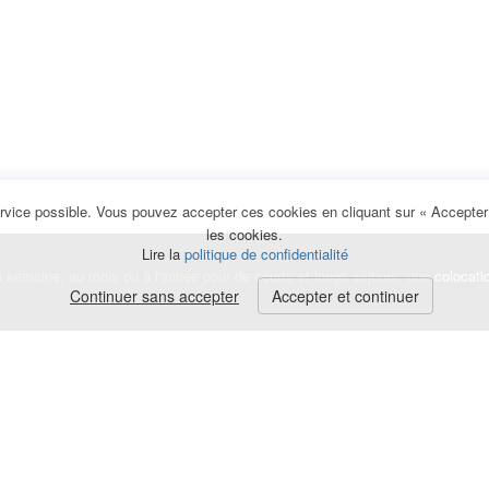
rvice possible. Vous pouvez accepter ces cookies en cliquant sur « Accepter e
les cookies.
Lire la
politique de confidentialité
la semaine, au mois ou à l'année pour de courts et longs séjours, une
colocati
Continuer sans accepter
Accepter et continuer
lerte
e de cookies
|
Mentions légales