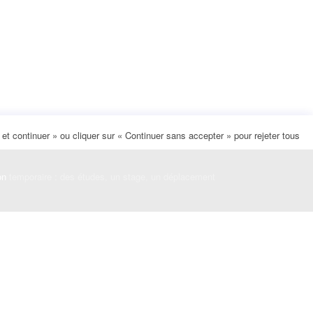
t continuer » ou cliquer sur « Continuer sans accepter » pour rejeter tous
on
temporaire : des études, un stage, un déplacement