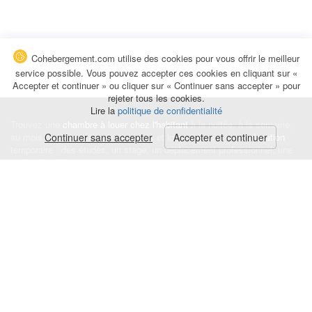
Cohebergement.com utilise des cookies pour vous offrir le meilleur
service possible. Vous pouvez accepter ces cookies en cliquant sur «
Accepter et continuer » ou cliquer sur « Continuer sans accepter » pour
rejeter tous les cookies.
Lire la
politique de confidentialité
Trouvez une
chambre à louer chez l'habitant
à la nuitée, à la semaine,
au mois ou à l'année pour de courts et longs séjours, une
Continuer sans accepter
Accepter et continuer
colocation
temporaire : des études, un stage, un déplacement professionnel, une
recherche de logement.
Événements
|
Blog
|
Avis et commentaires
|
Contact
Louez votre chambre
|
Trouvez un locataire
|
Déposez une alerte
Conditions générales
|
Politique de confidentialité
|
Politique de cookies
|
Mentions légales
© Cohebergement.com 2026