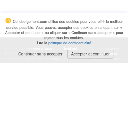
Cohebergement.com utilise des cookies pour vous offrir le meilleur
service possible. Vous pouvez accepter ces cookies en cliquant sur «
Accepter et continuer » ou cliquer sur « Continuer sans accepter » pour
rejeter tous les cookies.
Lire la
politique de confidentialité
Trouvez une
chambre à louer chez l'habitant
à la nuitée, à la semaine,
au mois ou à l'année pour de courts et longs séjours, une
Continuer sans accepter
Accepter et continuer
colocation
temporaire : des études, un stage, un déplacement professionnel, une
recherche de logement.
Événements
|
Blog
|
Avis et commentaires
|
Contact
Louez votre chambre
|
Trouvez un locataire
|
Déposez une alerte
Conditions générales
|
Politique de confidentialité
|
Politique de cookies
|
Mentions légales
© Cohebergement.com 2026