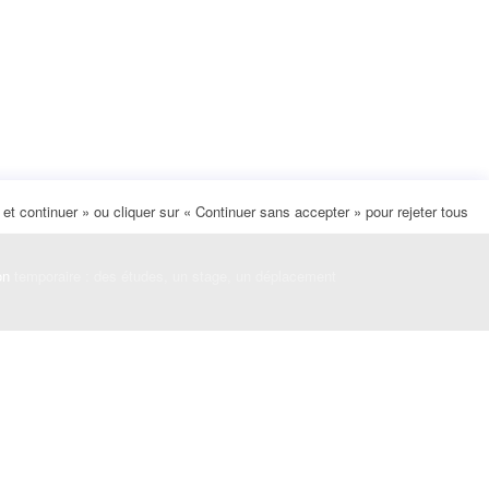
t continuer » ou cliquer sur « Continuer sans accepter » pour rejeter tous
on
temporaire : des études, un stage, un déplacement