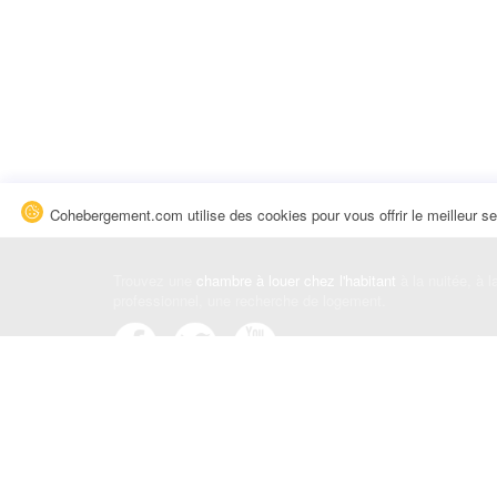
Cohebergement.com utilise des cookies pour vous offrir le meilleur se
Trouvez une
chambre à louer chez l'habitant
à la nuitée, à 
professionnel, une recherche de logement.
Événements
|
Blog
|
Avis et commentaires
|
Contact
Louez votre chambre
|
Trouvez un locataire
|
Déposez une a
Conditions générales
|
Politique de confidentialité
|
Politiqu
© Cohebergement.com 2026