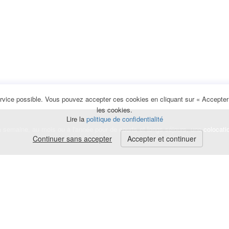
rvice possible. Vous pouvez accepter ces cookies en cliquant sur « Accepter e
les cookies.
Lire la
politique de confidentialité
la semaine, au mois ou à l'année pour de courts et longs séjours, une
colocati
Continuer sans accepter
Accepter et continuer
lerte
e de cookies
|
Mentions légales