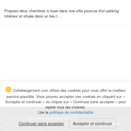
Propose deux chambres à louer dans une villa pourvue d'un parking
intérieur et située dans un lieu l...
Cohebergement.com utilise des cookies pour vous offrir le meilleur
service possible. Vous pouvez accepter ces cookies en cliquant sur «
Accepter et continuer » ou cliquer sur « Continuer sans accepter » pour
rejeter tous les cookies.
Lire la
politique de confidentialité
Trouvez une
chambre à louer chez l'habitant
à la nuitée, à la semaine,
au mois ou à l'année pour de courts et longs séjours, une
Continuer sans accepter
Accepter et continuer
colocation
temporaire : des études, un stage, un déplacement professionnel, une