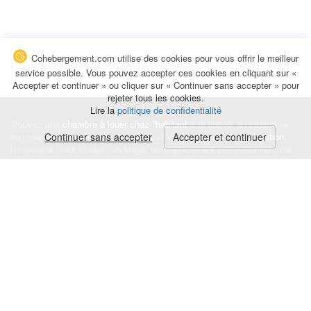
Cohebergement.com utilise des cookies pour vous offrir le meilleur
service possible. Vous pouvez accepter ces cookies en cliquant sur «
Accepter et continuer » ou cliquer sur « Continuer sans accepter » pour
rejeter tous les cookies.
Lire la
politique de confidentialité
Trouvez une
chambre à louer chez l'habitant
à la nuitée, à la semaine,
au mois ou à l'année pour de courts et longs séjours, une
Continuer sans accepter
Accepter et continuer
colocation
temporaire : des études, un stage, un déplacement professionnel, une
recherche de logement.
Événements
|
Blog
|
Avis et commentaires
|
Contact
Louez votre chambre
|
Trouvez un locataire
|
Déposez une alerte
Conditions générales
|
Politique de confidentialité
|
Politique de cookies
|
Mentions légales
© Cohebergement.com 2026