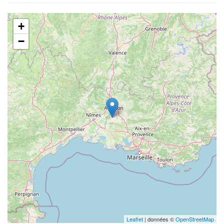
+
−
Leaflet
| données ©
OpenStreetMap