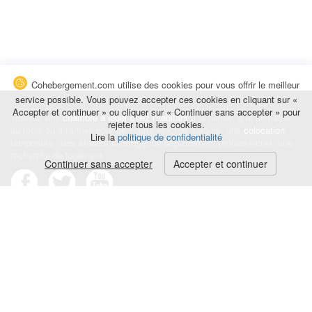
Cohebergement.com utilise des cookies pour vous offrir le meilleur
service possible. Vous pouvez accepter ces cookies en cliquant sur «
Accepter et continuer » ou cliquer sur « Continuer sans accepter » pour
Trouvez une
chambre à louer chez l'habitant
à la nuitée, à la semaine,
rejeter tous les cookies.
au mois ou à l'année pour de courts et longs séjours, une
colocation
Lire la
politique de confidentialité
temporaire : des études, un stage, un déplacement professionnel, une
recherche de logement.
Continuer sans accepter
Accepter et continuer
Événements
|
Blog
|
Avis et commentaires
|
Contact
Louez votre chambre
|
Trouvez un locataire
|
Déposez une alerte
Conditions générales
|
Politique de confidentialité
|
Politique de cookies
|
Mentions légales
© Cohebergement.com 2026