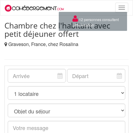
Toggle
naviga
×
12 personnes consultent
Chambre chez l'habitant avec
cette location
petit déjeuner offert
Graveson, France, chez Rosalina