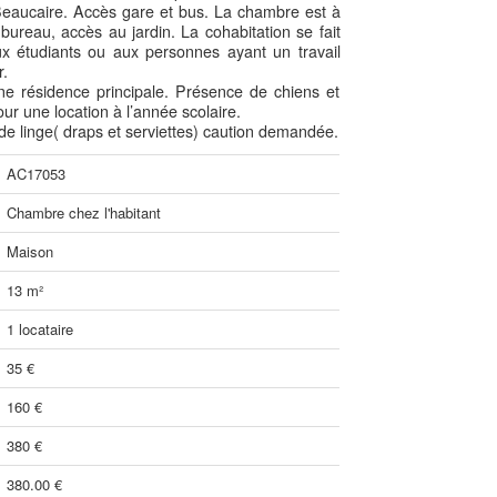
eaucaire. Accès gare et bus. La chambre est à
ureau, accès au jardin. La cohabitation se fait
ux étudiants ou aux personnes ayant un travail
r.
ne résidence principale. Présence de chiens et
our une location à l’année scolaire.
e linge( draps et serviettes) caution demandée.
AC17053
Chambre chez l'habitant
Maison
13 m²
1 locataire
35 €
160 €
380 €
380.00 €