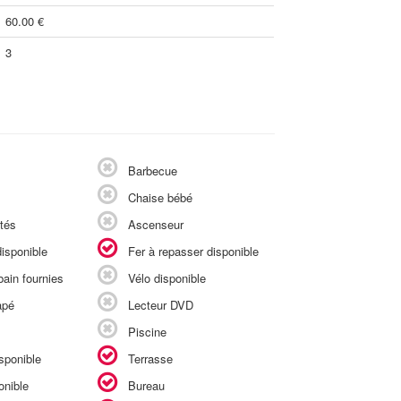
60.00 €
3
Barbecue
Chaise bébé
tés
Ascenseur
isponible
Fer à repasser disponible
ain fournies
Vélo disponible
apé
Lecteur DVD
Piscine
sponible
Terrasse
onible
Bureau