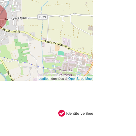
Leaflet
| données ©
OpenStreetMap
Identité vérifiée