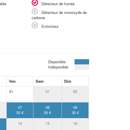
ible
Détecteur de fumée
Détecteur de monoxyde de
carbone
Extincteur
Disponible
Indisponible
Ven
Sam
Dim
31
01
02
07
08
09
35 €
35 €
35 €
14
15
16