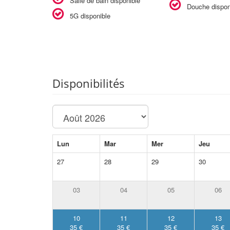
Salle de bain disponible
Douche dispon
5G disponible
Disponibilités
Lun
Mar
Mer
Jeu
27
28
29
30
03
04
05
06
10
11
12
13
35 €
35 €
35 €
35 €