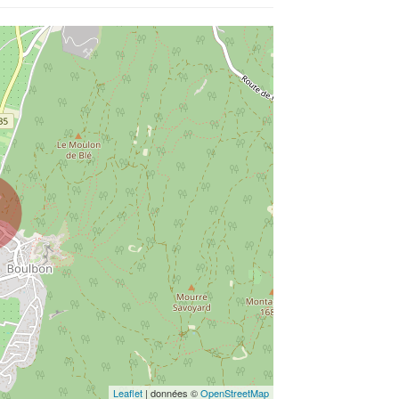
Leaflet
| données ©
OpenStreetMap