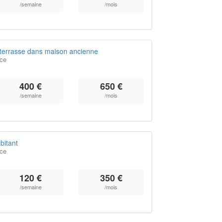
/semaine
/mois
 terrasse dans maison ancienne
nce
400 €
650 €
/semaine
/mois
bitant
nce
120 €
350 €
/semaine
/mois