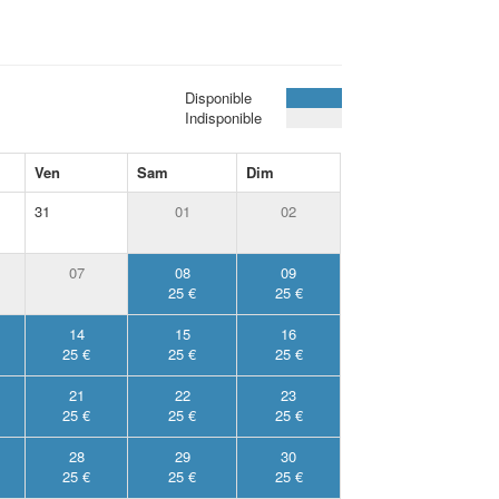
Disponible
Indisponible
Ven
Sam
Dim
31
01
02
07
08
09
25 €
25 €
14
15
16
25 €
25 €
25 €
21
22
23
25 €
25 €
25 €
28
29
30
25 €
25 €
25 €