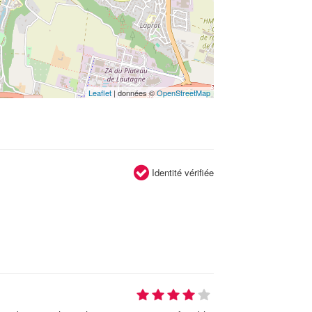
Leaflet
| données ©
OpenStreetMap
Identité vérifiée