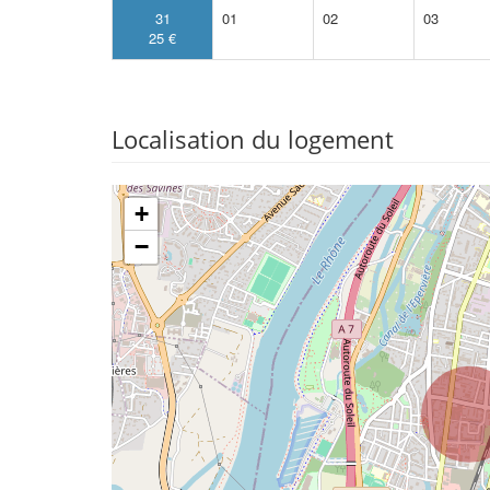
31
01
02
03
25 €
Localisation du logement
+
−