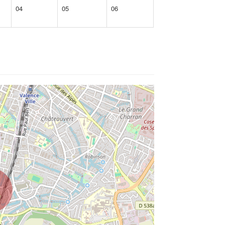
04
05
06