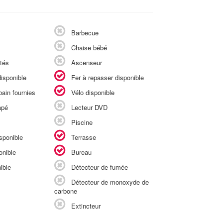
Barbecue
Chaise bébé
tés
Ascenseur
isponible
Fer à repasser disponible
ain fournies
Vélo disponible
apé
Lecteur DVD
Piscine
sponible
Terrasse
onible
Bureau
ible
Détecteur de fumée
Détecteur de monoxyde de
carbone
Extincteur