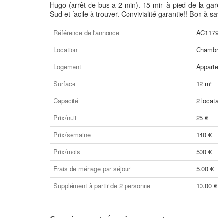
Hugo (arrêt de bus a 2 min). 15 min à pied de la gare
Sud et facile à trouver. Convivialité garantie!! Bon à sav
Référence de l'annonce
AC117
Location
Chambre
Logement
Appart
Surface
12 m²
Capacité
2 locata
Prix/nuit
25 €
Prix/semaine
140 €
Prix/mois
500 €
Frais de ménage par séjour
5.00 €
Supplément à partir de 2 personne
10.00 €