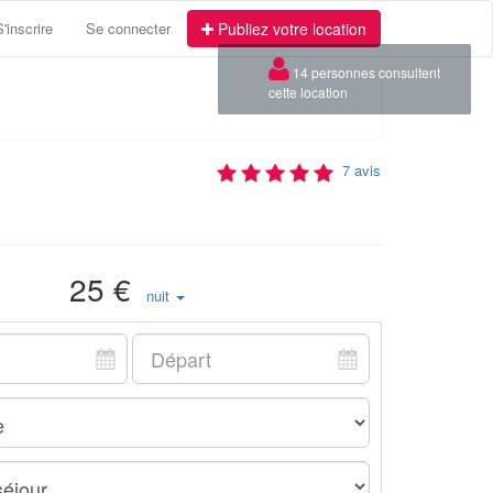
S'inscrire
Se connecter
Publiez votre location
×
14 personnes consultent
cette location
7 avis
25 €
nuit