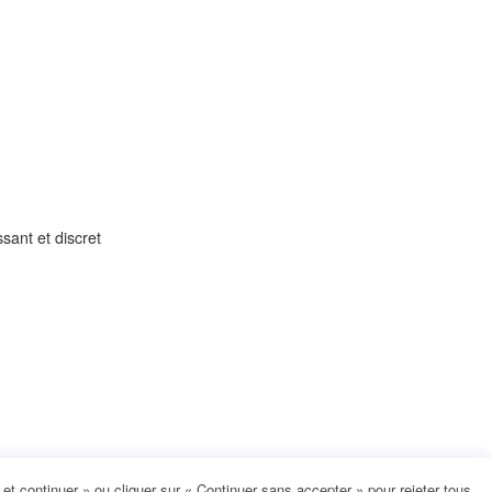
sant et discret
t continuer » ou cliquer sur « Continuer sans accepter » pour rejeter tous