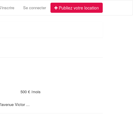
S'inscrire
Se connecter
Publiez votre location
500 €
/mois
'avenue Victor ...