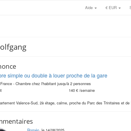
Aide
€ EUR
Wolfgang
nonce
e simple ou double à louer proche de la gare
 France - Chambre chez l'habitant jusqu'à 2 personnes
t
140 €
/semaine
rtement Valence-Sud, 2è étage, calme, proche du Parc des Trinitaires et de l
mmentaires
Roméo
, le 14/08/2025